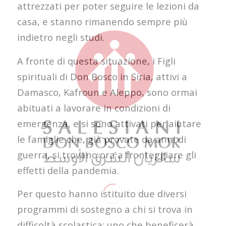
attrezzati per poter seguire le lezioni da
casa, e stanno rimanendo sempre più
indietro negli studi.
A fronte di questa situazione, i Figli
spirituali di Don Bosco in Siria, attivi a
Damasco, Kafroun e Aleppo, sono ormai
abituati a lavorare in condizioni di
emergenza, e si sono attivati per aiutare
le famiglie che, già provate da anni di
guerra, si trovano ora a fronteggiare gli
effetti della pandemia.
Per questo hanno istituito due diversi
programmi di sostegno a chi si trova in
difficoltà scolastica: uno che beneficerà