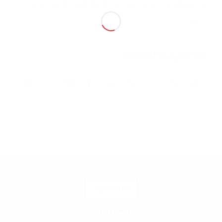
بتشبّه أعمق بالرّب يسوع، كما عاش القديس يوحنّا
بوسكو.
شارك في نشر الموضوع
SECTORS
Youth Ministry