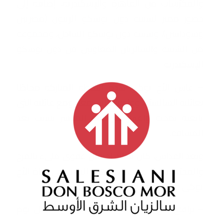
والمكرّسات من القاهرة والإسكندرية، إضافة إلى
حضور مميز لشبيبة دون بوسكو الزيتون (مصريين
وسودانيين)، وشبيبة دون بوسكو الساحل، ومجموعة
من الشبيبة والسالزيان المعاونين من دون بوسكو
الإسكندرية.
– عاش الأخ توكي هذه اللحظة المباركة محاطًا
بعائلته السالسيّة، وقلوبنا كانت معه ومع عائلته التي
تابعته بمحبة واعتزاز عبر البث المباشر بسبب بعد
المسافة.
وبعد القداس، كان هناك احتفال عفوي مليء بالفرح
والمحبّة، تعبيرًا عن عظمة هذا الحدث في حياة الأخ
توكي وفي حياة عائلتنا السالسيّة.
– نرافق الأخ توكي بصلاتنا ليواصل رسالته كل يوم