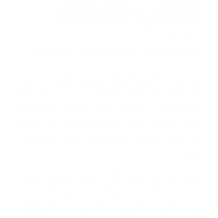
توكي جيرمين
/
2025-05-19
/
في
الدعوات
,
القاهرة - الزيتون
,
ظاهرة على الصفحة الرئيسية
في جو من الفرح والصلاة، احتفلت العائلة السالسيّة
يوم السبت 17 أيار/مايو 2025 في كنيسة رعيّة مريم
أمّ المعونة – القاهرة، الزيتون، بالنذور الدائمة للأخ
توكي جيرمين، الذي قدّم ذاته بالكامل للرّب يسوع
على مثال القديس يوحنّا بوسكو، ليصبح سالزيانيًا إلى
الأبد!
ترأس القداس الإلهي الأب سيمون زاكاريان، الرئيس
الإقليمي لسالزيان الشرق الأوسط، بمشاركة عدد كبير
من الآباء والإخوة السالزيان، والمكرّسين