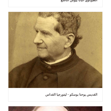
الطوباوي البابا بيوس التاسع
القديس يوحنا بوسكو - ليتورجيا القداس