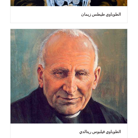
الطوباوي طيطس زيمان
الطوباوي فيلبوس رينالدي