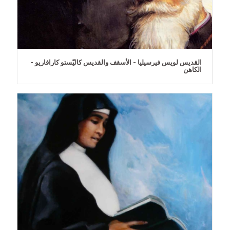
القديس لويس فيرسيليا - الأسقف والقديس كاليّستو كارافاريو -
الكاهن