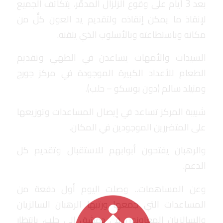
بعد 3 أيام على وقوع الزلزال المدمّر، يتكاتف الجميع
لإنقاذ ما يمكن إنقاذه ولتقديم يد العون كلٌّ من
مكانه وباستطاعته وبالأسلوب الذي يتقنه.
السيدات والأمهات يساعدن في الطهي وتقديم
الطعام للأعداد الكبيرة الموجودة في مركز جورج
ومتيلد سالم (دون بوسكو – حلب).
شبيبة المركز تساعد في إيصال المساعدات وتوزيعها
على المتضررين الموجودين في المكان.
والرهبان يفتحون أبوابهم للاستقبال وتقديم كل
الدعم.
وعن المساهمات.. وصلت اليوم أول دفعة من
المساعدات التي جمعها ورتبها الرهبان السالزيان
والسالزيان المعاونون في دمشق إلى حلب، بانتظار