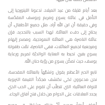
بعد أيام قليلة من عيد الميلاد، تدعونا الليتورجيا إلى
التأمل في عائلة يسوع ومريم ويوسف المقدّسة
وفي حقيقة أن ابن الله أراد، مثل جميع الأطفال، أن
يحتاج إلى دفء العائلة. لهذا السبب بالتحديد، فإن
عائلة الناصرة هي العائلة النموذجية، ومصدر إلهام
ومرجعية لجميع العائلات، ففي الناصرة، تمّت طفولة
يسوع بفرح، تحيط به العناية الوالديّة لمريم ورعاية
يوسف، حيث تمكّن يسوع من رؤية حنان الله.
تابع الحبر الأعظم يقول وتشبُّهاً بالعائلة المقدسة،
نحن مدعوون لكي نكتشف مجدّداً القيمة التربوية
للنواة العائلية: التي تتطلّب أن تقوم على الحب الذي
يجدد العلاقات على الدوام من خلال فتح آفاق الرجاء.
أضاف أيضاً: صحيح، أنَّ هناك مشاكل في جميع