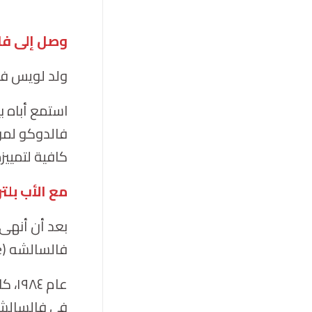
وصل إلى فا
ولد لويس فار
فالدوكو لمو
كافية لتمييز
مع الأب بلتر
فالسالشه (
e
عام ١٩٨٤، كان الأب أُنيا (
في فالسالشه