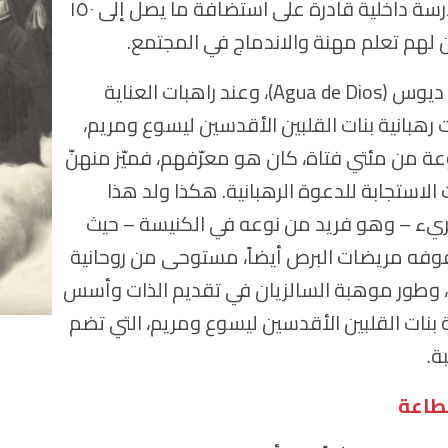
عبارة عن مدرسة داخلية قادرة على استضافة ما يصل إلى ١٥٠
ن لهم تعلم مهنة والاندماج في المجتمع.
ديوس (
Agua de Dios
)، وعند راهبات العناية
ت رهبانية بنات القلبين الأقدسين ليسوع ومريم،
من مئتي فتاة، كان هو معرّفهم، فميّز منهنّ
 الاستجابة للدعوة الرهبانية. هكذا ولد هذا
ريء – وهو فريد من نوعه في الكنيسة – حيث
وفه مريضات البرص أيضاً، مستوحى من روحانية
ي، وطور موهبة السالزيان في تقديم الذات وأسس
 بنات القلبين الأقدسين ليسوع ومريم، التي تضم
طاعة