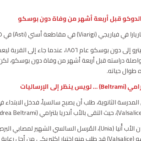
لدوكو قبل أربعة أشهر من وفاة دون بوسكو
يارا في فياريجي (
Viarigi
)
في
مقاطعة أستي (
Asti
) في ١٥ كانون الثاني / يناير ١٨٧٥ من عائلة مسيحية.
استمع أباه بيترو إلى دون بوسكو عام ١٨٥٦،
اصلة دراسته قبل أربعة أشهر من وفاة دون بوسكو، لكن 
ه طوال حياته.
امي (
Beltrami
) … لويس ينظر إلى الإرساليات
Valsalic
)، حيث التقى بالأب أندريا بلترامي (
drea Beltrami
Unia
)، المُرسل السالسي الشهير لمصابي البر
 (
Valsalice