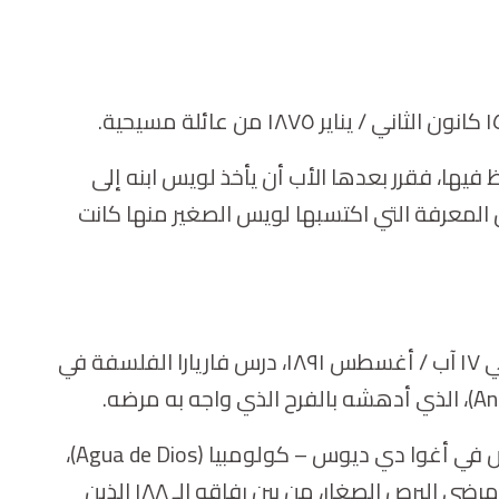
 عندما جاء إلى القرية ليعظ فيها، فقرر بعدها الأب أن يأخذ لويس ابنه إلى
المعرفة التي اكتسبها لويس الصغير منها كانت
بعد أن أنهى المدرسة الثانوية، طلب أن يصبح سالسياً، فدخل الابتداء في ١٧ آب / أغسطس ١٨٩١، درس فاريارا الفلسفة في
An
)، الذي أدهشه بالفرح الذي واجه به مرضه.
ص في أغوا دي ديوس – كولومبيا (
Agua de Dios
)،
) قد طلب منه اختيار إكليريكي من أجل رعاية مرضى البرص الصغار، من بين رفاقه الـ ١٨٨ الذين