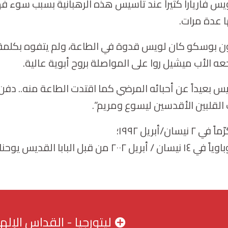
يس فاريارا كثيراً عند تأسيس هذه الرهبانية بسبب سوء فه
ا عدة مرات.
ن بوسكو كان لويس قدوة في الطاعة، ولم يتفوه بكلمة في
ه الأب ميشيل روا على المواصلة بروح أبوية عالية.
س بعيداً عن أحبائه المرضي كما اقتدت الطاعة منه.. دف
ت القلبين الأقدسين ليسوع ومريم”.
يسان/أبريل ١٩٩٢؛
قبل البابا القديس يوحنا بولس الثاني.
ليتورجيا - القداس الإل