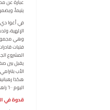
يتيماً، ويضم
في أغوا دي 
الإلهية، ولد
وهي مجموعة 
فتيات قادرات
المشروع الج
يقبل بين صف
الأب بلترام
هكذا رهبانية
اليوم ٦٠٠ راهبة.
قدوة في ال