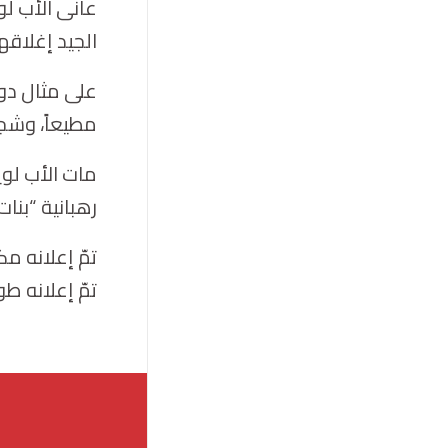
عانى الأب لو
الجيد إغلاقه
على مثال دو
مطيعاً، وشجع
مات الأب لوي
رهبانية “بنا
تمّ إعلانه مكرّماً في ٢ ن
تمّ إعلانه طوباوياً في ١٤ نيسان / أبريل ٢٠٠٢ من 