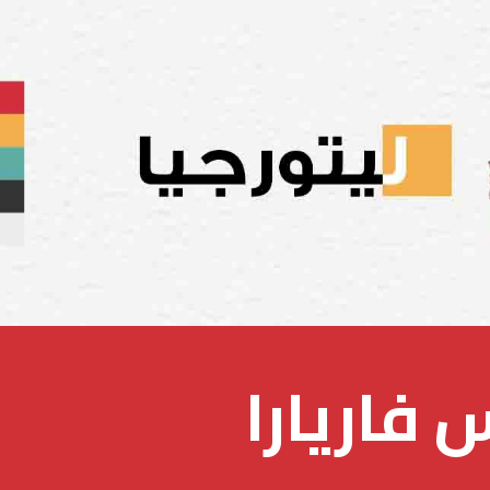
فاريارا