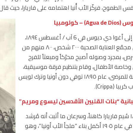
س الطموح، فركّز الأب أُنيا اهتمامه على فاريارا، حيث قال
وس (
Agua de Dios
) – كولومبيا
وصل لويس إلى أغوا دي ديوس في 6 آب / أغسطس ١٨٩٤،
حيث كان في مجمّع العناية الصحية ٢٠٠٠ شخص، ٨٠٠ منهم من
برص، بمجرد وصوله أصبح محرّكاً ومبعثاً للفرح
وخاصة الأطفال، وقام بتنظيم فرقة موسيقية،
وأدخل البهجة للمرضى، عام ١٨٩٥ توفي دون أونيا وترك لويس
 كريبا (
Crippa
).
نية “بنات القلبين الأقدسين ليسوع ومريم”
في عام ١٨٩٨ سُيم فاريارا كاهناً، وسرعان ما أثبت أنه مُرشد
روحي ممتاز، في عام ١٩٠٥ أكمل بناء “ملجأ الأب أونيا”، وهو