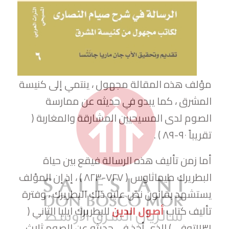
مؤلف هذه المقالة مجهول ، ينتمي إلى كنيسة
المشرق ، كما يبدو في حديثه عن ممارسة
الصوم لدى المسيحيين المشارقة والمغاربة (
تقريباً ۹۰-۸۹ ) .
أما زمن تأليف هذه الرسالة فيقع بين حياة
البطريرك طيماثاوس ( ۷۲۷-۸۲۳ ) ، إذ إن المؤلف
يستشهد بقانون نصّ عليه ذلك البطريرك ، وفترة
تأليف كتاب
أصول الدين
للبطريرك ايليا الثاني (
۱۱۳۱توفي ) الذي أخذ في حديثه عن الصوم ثلاث