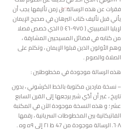
فقرات عن هذه الرسالة. بل زمن تأليفها يجب أن
يأتي قبل تأليف كتاب البرهان في صحيح الإيمان
لإيليا النصيبيني ( ٩٧٥-١٠٤٦) الذي خصص فصلا
من كتابه في فضائل المسيحيين المشارقة ،
وهم الأولون الذين قبلوا الإيمان ، وتكلم على
الصلاة والصوم .
هذه الرسالة موجودة في مخطوطتين :
– نسخة ماردين مكتوبة بالخط الكرشوني ، بدون
تاریخ ، غير أن أدّي شير يرجعها إلى القرن السابع
عشر ؛ و هذه النسخة موجودة الآن في المكتبة
الفاتيكانية بين المخطوطات السريانية ، رقمها
٦۰۸. الرسالة موجودة من 47 ظ ۲۱ إلى ٩ہ وہ .