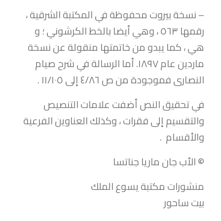
– نسخة بيروت محفوظة في المكتبة الشرقية ،
رقمها ٥٦٣ ، وهي أيضا بالخط الكرشوني ؛ و
هي ، كما يبدو من خاتمتها منقولة عن نسخة
ماردین عام ۱۸۹۷. أما الرسالة في شرح صيام
النصاری فموجودة من ص ٤/٨٦ إلى ۱۱/١٠٥ .
في تحقيق النص أضفت علامات التنصيص
والتقسيم إلى فقرات ، وكذلك العناوين الفرعية
والأقسام .
© الأب جان ماريا جناتسا
منشورات مكتبة يسوع الملك
بيت ساحور