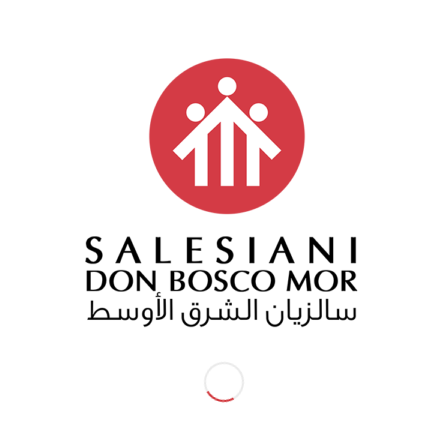
 بالأخوة، غني بتبادل الخبرات والتنوع باستخدام وسائل الإعلام 
ك، ساهم المشاركون في وثيقة عمل عامة للقطاع، والتي تهد
نة من 25 جزءاً أفكاراً مثل:
بداع والعمليات السردية والجمالية
اريزما السالزيانية
وية والرسالة السالزيانية
وحانية
د من المفاهيم والأفكار الأخرى، كل منطقة مشاركة مدعوة إ