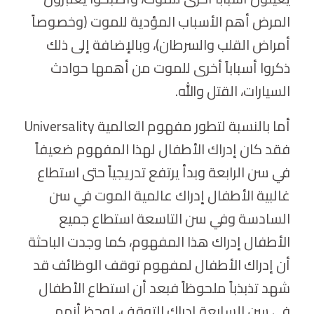
المرض أهم الأسباب المؤدية للموت (وخصوصاً
أمراض القلب والسرطان)، وبالإضافة إلى ذلك
ذكروا أسباباً أخرى للموت من أهمها حوادث
السيارات، القتل والله.
أما بالنسبة لتطور مفهوم العالمية Universality
فقد كان إدراك الأطفال لهذا المفهوم ضعيفاً
في سن الرابعة وبدأ يرتفع تدريجياً حتى استطاع
غالبية الأطفال إدراك عالمية الموت في سن
السادسة وفي سن التاسعة استطاع جميع
الأطفال إدراك هذا المفهوم، كما وجدت الباحثة
أن إدراك الأطفال لمفهوم توقف الوظائف قد
شهد تذبذباً ملحوظاً فبعد أن استطاع الأطفال
في سن السابعة إدراك التوقف، لوحظ أنهم