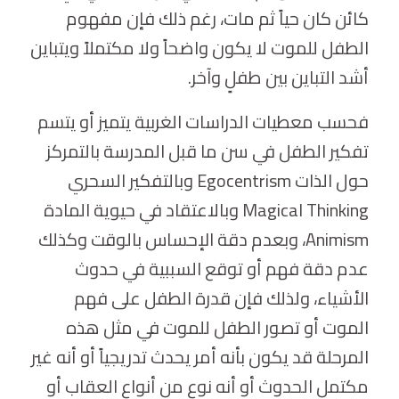
كائن كان حياً ثم مات، رغم ذلك فإن مفهوم
الطفل للموت لا يكون واضحاً ولا مكتملاً ويتباين
أشد التباين بين طفلٍ وآخر.
فحسب معطيات الدراسات الغربية يتميز أو يتسم
تفكير الطفل في سن ما قبل المدرسة بالتمركز
حول الذات Egocentrism وبالتفكير السحري
Magical Thinking وبالاعتقاد في حيوية المادة
Animism، وبعدم دقة الإحساس بالوقت وكذلك
عدم دقة فهم أو توقع السببية في حدوث
الأشياء، ولذلك فإن قدرة الطفل على فهم
الموت أو تصور الطفل للموت في مثل هذه
المرحلة قد يكون بأنه أمر يحدث تدريجياً أو أنه غير
مكتمل الحدوث أو أنه نوع من أنواع العقاب أو