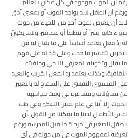
رغم أن الموت موجود في كل مكانٍ بالعالم،
ورغم أن الطفل لابد يواجه الموت أو بمعنى أدق
لابد أن يتعرض لموت أحدٍ من الأحياء من حوله
سواء كانوا بشراً أو قططاً أو عصافير، ولابد يكونُ
له ردُ فعلٍ يعتمد أساساً على ما يقال له من
الآخرين لتفسير ما حدث وعلى قدرته على فهم
ما يقال وتكوينه المعرفي النامي وخلفيته
الثقافية، وكذلك يعتمد رد الفعل القريب والبعيد
على المستوى النفسي على السماح له بالتعبير
عن تساؤلاته ومشاعره في وقت مواجهة
الموت، إلا أننا في علم نفس التفكير وفي طب
نفس الأطفال لدينا ما يمكننا من القول بأن
الطفل الصغير في مرحلة ما قبل المدرسة ورغم
تعرضه لمفهوم الموت في من حوله في أي