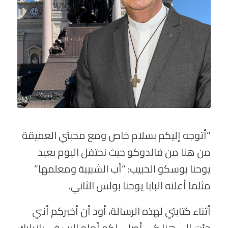
“أتوجه إليكم بسلام خاص ومع محبتي العميقة
من هنا من فالدوكو حيث نحتفل اليوم بعيد
يوحنا بوسكو الحبيب: “أب الشبيبة ومعلمها”
مثلما أعلنه البابا يوحنا بولس الثاني.
أثناء كتابتي لهذه الرسالة، أود أن أخبركم أنني
جئت إلى هنا كي أصلي لكم أمام الرب في بازيليك