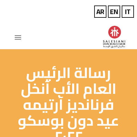
رسالة الرئيس
العام الأب آنخل
فرنانديز آرتيمه
عيد دون بوسكو
٢٠٢٢