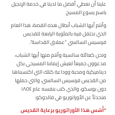
علينا أن نعطي أفضل ما لدينا في خدمة الإنجيل
باسم يسوع المسيح.
وأنتم أيها الشباب أبطال هذه القصة، هذا العام
الذي نحتفل فيه بالمئوية الرابعة للقديس
فرنسيس السالسي “عملاق القداسة”.
ونحن كعائلة سالسية وأنتم منها أيها الشباب،
مدعوون جميعاً لعيش إيماننا المسيحي بكل
ديناميكية ومحبة ووداعة كتلك التي اكتسبناها
من القديس فرنسيس السالسي، والتي حملها
دون بوسكو، والذي كتب بنفسه عام ١٨٥٤
متحدثاً عن الأوراتوريو في فالدوكو:
“أُسّس هذا الأوراتوريو برعاية القديس