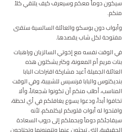
سيكون دوماً معكم وسيعرف كيف يلتقي كلاً
منكم.
وأبواب دون بوسكو والعائلة السالسية ستقبى
مفتوحة لكل شاب يقصدها.
في الوقت نفسه مع إخوتي السالزيان وراهبات
بنات مريم أم المعونة، وكثر يشكلون هذه
العائلة الجميلة أعيد مشاركة اقتراحات البابا
بنديكتوس والبابا فرنسيس للشبيبة، وفي الوقت
المناسب، أطلب منكم أن تكونوا شجعاناً، وألا
تخافوا أبداً، ودعوا يسوع يغافلكم في أي لحظة،
وافتحوا له أبوابَ قلوبكم ليكلمكم، لأنه
سيفاجئكم دوماً ويحملكم إلى دروب السعادة
الحقيقية، التي تبحثون عنها وتتمنونها وتحتاجون