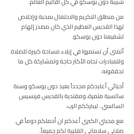
شبيبة دون بوسكو في كل أقاليم العالم.
من منطلق التكريم والاحتفال بمحبة وإخلاص
لهذا القديس العظيم الذي كان مصدر إلهام
لشفيعنا دون بوسكو.
أتمنى أن تستمروا في إيلاء مساحة كبيرة للصلاة
وللمبادرات تجاه الأكثر حاجة ولمشاركة كل ما
تحققونه.
أحبائي أعايدكم مجدداً بعيد دون بوسكو وسنة
سالسية مثمرة، ومقتدية بالقديس فرنسيس
السالسي.. ليبارككم الرب.
مع محبتي الكبرى أعدكم ان أحملكم دوماً في
صلاتي سلاماتي القلبية لكم جميعاً.