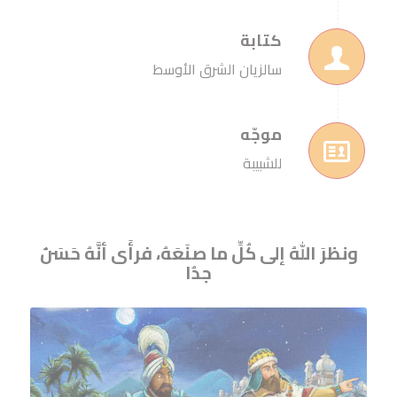
كتابة
سالزيان الشرق الأوسط
موجّه
للشبيبة
ونظرَ اللهُ إلى كُلِّ ما صنَعَهُ، فرأَى أنَّهُ حَسَنٌ
جدُا