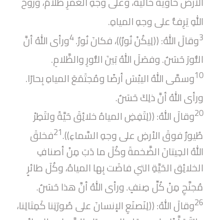
الأرضُ خاويةً خاليةً، وعلى وجهِ الغَمْرِ ظلامٌ، وروحُ
اللهِ يَرِفُّ على وجهِ المياهِ.
4
3
وقالَ اللهُ: ((لِيكُنْ نُورٌ))، فكانَ نُورٌ.
ورأى اللهُ أنَّ
النُّورَ حَسَنٌ. وفصَلَ اللهُ بَينَ النُّورِ والظَّلامِ.
10
وسمَّى اللهُ اليبْسَ أرضًا ومُجتَمَعَ المياهِ بِحارًا.
ورأى اللهُ أنَّ ذلِكَ حَسَنٌ.
20
وقالَ اللهُ: ((لِتَفِضِ المياهُ خلائِقَ حَيَّةً ولتَطِرْ
21
طُيورٌ فوقَ الأرضِ على وجهِ السَّماءِ)).
فخلقَ
اللهُ الحِيتانَ الضَّخمةَ وكُلَ ما دَبَ مِنْ أصنافِ
الخلائِق الحَيَّةِ التي فاضَت بِها المياهُ، وكُلَ طائرٍ
مُجنَّحِ مِنْ كُلِّ صِنفٍ. ورأى اللهُ أنَّ هذا حَسَنٌ.
26
وقالَ اللهُ: ((لِنَصنَعِ الإنسانَ على صُورَتِنا كَمِثالِنا،