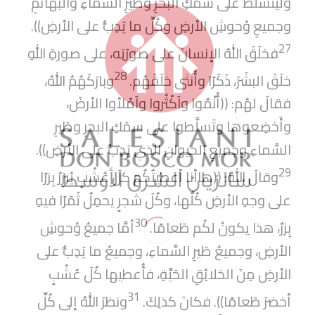
وليَتَسَلَّطْ على سمَكِ البحرِ وطَيرِ السَّماءِ والبهائمِ
وجميعِ وُحوشِ الأرضِ وكُلِّ ما يَدِبُّ على الأرضِ)).
27
فخلَقَ اللهُ الإنسانَ على صورَتِه، على صورةِ اللهِ
28
خلَقَ البشَرَ، ذَكَرًا وأُنثى خلَقَهُم.
وبارَكَهُمُ اللهُ،
فقالَ لهُم: ((أُنْمُوا واَكْثُروا واَمْلأوا الأرضَ،
وأَخضِعوها وتَسلَّطوا على سمَكِ البحرِ وطَيرِ
السَّماءِ وجميعِ الحيوانِ الذي يَدِبُّ على الأرضِ)).
29
وقالَ اللهُ: ((هاأنا أعطيتُكُم كلَ عُشْبٍ يُبزِرُ بِزرًا
على وجهِ الأرضِ كُلِّها، وكُلَ شجرٍ يحمِلُ ثَمَرًا فيهِ
30
بِزرٌ، هذا يكونُ لكُم طَعامًا.
أمَّا جميعُ وُحوشِ
الأرضِ، وجميعُ طَيرِ السَّماءِ، وجميعُ ما يَدِبُّ على
الأرضِ مِنَ الخلائِقِ الحَيَّةِ، فأُعطيها كُلَ عُشْبٍ
31
أخضرَ طَعامًا)). فكانَ كذلِكَ.
ونظرَ اللهُ إلى كُلِّ