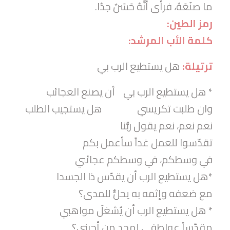
ما صنَعَهُ، فرأَى أنَّهُ حَسَنٌ جدُا.
رمز الطين:
كلمة الأب المرشد:
ترتيلة:
هل يستطيع الرب بي
* هل يستطيع الرب بي أن يصنع العجائب
وان طلبت تكريسي هل يستجيب الطلب
نعم نعم، نعم يقول ربُّنا
تقدّسوا للعمل غداً سأعمل بكم
في وسطكم، في وسطكم عجائبي
*هل يستطيع الرب أن يقدّس ذا الجسدا
مع ضعفه وإثمه به يحلُّ للمدى؟
* هل يستطيع الرب أن يُشغلَ مواهبي
مقدّساً عواطفي لمجد من أحبني؟