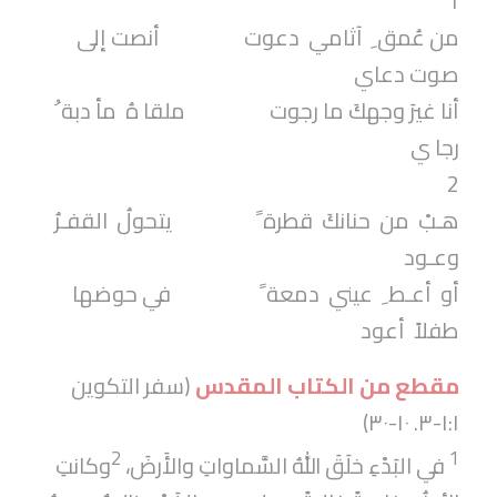
1
من عُمق ِ آثامي دعوت أنصت إلى
صوت دعاي
أنا غيرَ وجهكَ ما رجوت ملقا هُ مأ دبة ُ
رجا ي
2
هـبْ من حنانكَ قطرة ً يتحولُ القفـرُ
وعـود
أو أعـط ِ عيني دمعة ً في حوضها
طفلاً أعود
مقطع من الكتاب المقدس
(سفر التكوين
١:١-٣. ١٠-٣٠)
2
1
في البَدْءِ خلَقَ اللهُ السَّماواتِ والأَرضَ،
وكانتِ