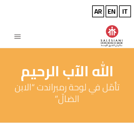
الله الآب الرحيم
تأمّل في لوحة رمبراندت “الابن
الضالّ”