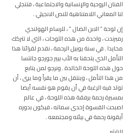
الفنان الروحية والإنسانية والاجتماعية ، فتنجلي
لنا المعاني اللامتناهية للنص الانجيلي .
إن لوحة ” الابن الضال ” ، للرسام الهولندي
رمبرندت ، واحدة من هذه اللوحات ، التي لا تتركك
محايدا . في سنة يوبيل الرحمة ، نقدم لقرائنا هذا
التأمل الذي يتحفنا به الأب بيير جورجو جانتسا
حول هذه اللوحة الخالدة . ونرجو لمن يتابع
من هذا التأمل ، وينتقل بين ما يقرأ وما يرى ، أن
تولد فيه الرغبة في أن يقوم هو نفسه أيضا
بمسيرة رحمة برفقة هذه اللوحة ، في عالم
اصبحت القسوة إحدى سماته ، فيكون بدوره
أيقونة رحمة في بيئته ومجتمعه .
الناشر