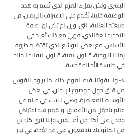
البشري ولكن بملء العزم الذي تَسِم به هذه
الوظيفة قلبنا، نُقْدِم على الاعتراف بالإيمان، في
صيغته العلنية، التي، وإن لم تكن لها صفة
التحديد العقائدي، فهي مع ذلك تُعيد في
الأساس، مع بعض التوسّع الذي تقتضيه ظروف
زماننا الروحية، قانون نيقية، قانون التقليد الخالد
في كنيسة الله المقدسة.
4- ولا يفوتنا، فيما نقوم بذلك، ما يراود النفوس
من قلق حول موضوع الإيمان، في بعض
الأوساط المعاصرة، وهي ليست في عزلة عن
عالم يتحوّل من الأعماق، ويقوم فيه اعتراض
وجدل على أكثر من أمر يقين. وإننا لنرى كثيرين
من الكاثوليك يندفعون، على غير تؤدة، في تيار