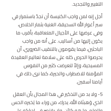
التغيير والتجديد.
أجل إنه لمن واجب الكنيسة أن تجدّ باستمرار في
سبر أغوار الله السحيقة، الغنية بثمار الخلاص،
وفي عرضها على الأجيال المتعاقبة، بأقرب ما
يكون إليها من أساليب. على أنه من واجب
الباحثين، فيما يقومون بالتنقيب الضروري، أن
يحرصوا الحرص كله على سلامة تعاليم العقيدة
المسيحية، وإلاّ لتعرضت كثير من النفوس
المؤمنة للاضطراب والحيرة، كما نرى ذلك في
أيامنا آسفين.
5- ولا بد من التذكير في هذا المجال بأن العقل
الذي وَهبنَاه الله، يدرك، من وراء ما يَخبره الحس
والعلم، ما هو كائن، ولا يقتصر في إدراكه على