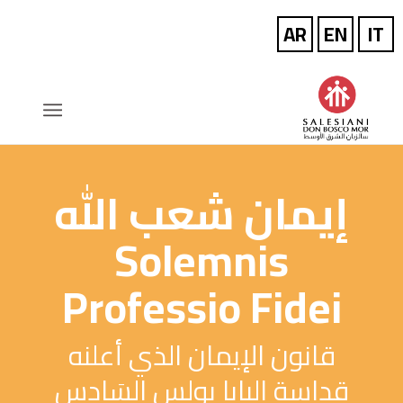
إيمان شعب الله
Solemnis
Professio Fidei
قانون الإيمان الذي أعلنه
قداسة البابا بولس السَادس